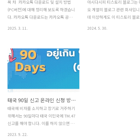
목 차 카카오톡 다운로드 및 설치 방법
아시다시피 티스토리 블로그는
(PC버전)에 대해 정리해 보도록 하겠습니
오 계열의 블로그 관련 회사입니
다. 카카오톡 다운로드는 카카오톡 공식
데 이상하게도 이 티스토리 블로
홈페이지에서 하시는 걸 추천드립니
하면 다음에서 저품질을 매겨서 
2025. 3. 11.
2024. 5. 30.
다. 카카오톡 다운로드 (PC버전)카카오톡
입이 막혀버리는 일들이 빈번하
다운로드는 아래의 카카오 공식 홈페이지
고 있습니다. 대체 무슨 잘못을 
에 방문하면 무료로 다운로드 및 설치를
르겠지만.. 참 안타까운 현실이
하실 수 있습니다. 사진과 함께 자세하게
도 역시 해당 블로그에 대한 유
정리해 드리도록 하겠습니
애드센스 수익 현황을 숨김없이 
다. https://www.kakaocorp.com/page/service/service/KakaoTalk 사
려 보도록 하겠습니다. 위의 그
람과 세상을 향한 모든 연결의 시작, 카카
토리 최근 3일간 접속자를 볼 수
오톡#메신저 #오픈채팅 #카카오톡 #플랫
리창입니다. 보시다시피 모두 빙
폼www.kakaocorp.com 카카오톡 다
에서 들어오는 유입이고, 네이버
태국 90일 신고 온라인 신청 방법 (Online 90Day Report TM.47)
운로드를 위해 위의 링크로 방문하면 아
건 있네요. 그리고 다음은.. 무려
래의 웹사이트가 나오는데, 우측 상단의
출을 보여주고 있습니다. 상황
태국에 비자를 소지하고 장기로 거주하기
다운로드를 눌러주면 카카오톡 다운로드
되었는데도 여전히 해당 블로그
위해서는 90일마다 태국 이민국에 TM.47
가 가능합니다. 우측 상단..
준한 수익이 발생하고 있습니다.
신고를 해야 합니다. 이를 하지 않으면 최
월 30일이니, 오늘 오후와 내일 까
대 2천바트 까지 벌금이 부과 됩니다. 90
2023. 9. 22.
일 신고는 이민국에 방문해도 되지만 온