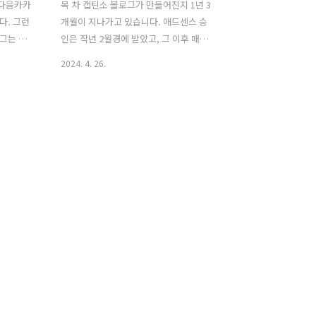
 다음카카
목 차 캡틴소 블로그가 만들어진지 1년 3
다. 그런
개월이 지나가고 있습니다. 애드센스 승
그는 툭
인은 작년 2월경에 받았고, 그 이후 매달
다음 유
수익을 받아 오다가 저번달에 100달러를
2024. 4. 26.
게 벌어지
채우지 못해 수익을 받지 못했습니다. 그
했는지 모
간 거의 이 블로그를 방치하다 시피 했는
네요. 오늘
데, 한달 빼고 계속 수익이 발생 하다가 저
입 현황과
번달 수익이 안들어와서 유입 현황을 들
보여 드
여다 보니 많은 변화가 있었네요. 다음에
림은 티스
서 거의 유입이 끊어지고, 구글과 빙에서
 있는 관
유입이 발생하고 있습니다. 마치 저품질
과 구글
블로그 처럼, 이 블로그는 다음에게 미움
는 딱 한
을 받고 있는 상황 이네요. 거의 6개월간
 0건의 노
방치를 해둔 상황이고.. 그럼에도 불가사
이 이렇게
의하게 한달에 150 - 200불 정도의 수익
에서는 꾸
은 지속적으로 발생고 있습니다. 캡틴소
 오늘이 5
블로그 애드센스 수익 현황아래는 오늘자
지 ..
오전 10시에 체크해본 캡..